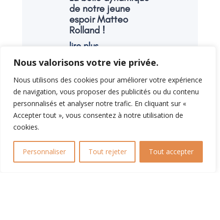
de notre jeune
espoir Matteo
Rolland !
lire plus
Nous valorisons votre vie privée.
Joueur du Club
Nous utilisons des cookies pour améliorer votre expérience
Ramasseur à
de navigation, vous proposer des publicités ou du contenu
Roland !
personnalisés et analyser notre trafic. En cliquant sur «
lire plus
Accepter tout », vous consentez à notre utilisation de
cookies.
Challenge National
Personnaliser
Tout rejeter
Tout accepter
9 Ans
lire plus