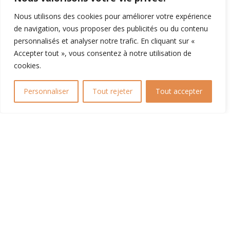
Nous utilisons des cookies pour améliorer votre expérience
de navigation, vous proposer des publicités ou du contenu
personnalisés et analyser notre trafic. En cliquant sur «
Accepter tout », vous consentez à notre utilisation de
Joueur du Club Ramasseur
cookies.
à Roland !
Personnaliser
Tout rejeter
Tout accepter
EN LIRE PLUS
Challenge National 9 Ans
EN LIRE PLUS