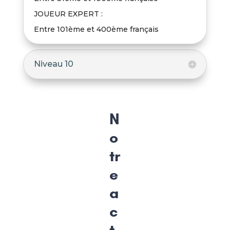
JOUEUR EXPERT :
Entre 101ème et 400ème français
Niveau 10
N
o
tr
e
a
c
t