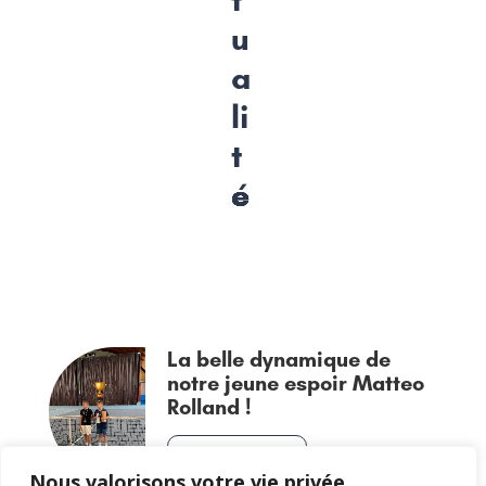
u
a
li
t
é
La belle dynamique de
notre jeune espoir Matteo
Rolland !
EN LIRE PLUS
Nous valorisons votre vie privée.