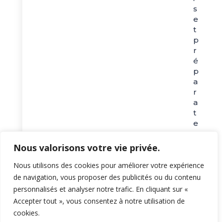
s
e
t
p
r
é
p
a
r
a
t
e
u
r
Nous valorisons votre vie privée.
p
h
Nous utilisons des cookies pour améliorer votre expérience
y
de navigation, vous proposer des publicités ou du contenu
s
personnalisés et analyser notre trafic. En cliquant sur «
i
Accepter tout », vous consentez à notre utilisation de
q
cookies.
u