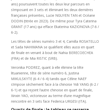
ans) poursuivent toutes les deux leur parcours en
s’imposant en 3 sets et éliminant les deux dernières
françaises présentes, Lucie NGUYEN TAN et Océane
DODIN (titrée en 2023). De même pour Tyra Caterina
GRANT (17 ans) qui efface Ekaterina KAZIONOVA (7-6 /
6-2).
Les têtes de séries numéro 3 et 4, Camilla ROSATELLO
et Sada NAHIMANA se qualifient elles aussi en quart
de finale en venant à bout de Nahia BERECOECHEA
(FRA) et de Mia RISTIC (SRB).
Veronika PODREZ, quant à elle élimine la tête
lituanienne, tête de série numéro 6, Justina
MIKULSKYTE (6-4 / 6-4) tandis que Céline NAEF
s’impose sèchement face à la chinoise Yidi YANG (6-2 /
6-1) et qui rejoint l’autre chinoise en quart de finale,
Xinxin YAO, victorieuse au terme d’une magnifique
rencontre en 3 sets face Federica URGESI (ITA).
Quarts de finale : le tableau se resserre