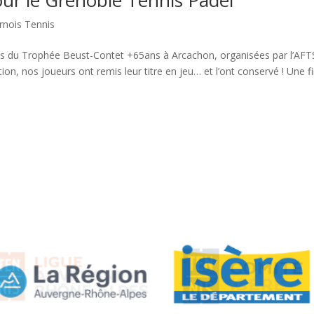
r le Grenoble Tennis Padel
rnois Tennis
les du Trophée Beust-Contet +65ans à Arcachon, organisées par l’AF
ion, nos joueurs ont remis leur titre en jeu… et l’ont conservé ! Une f