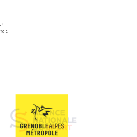
TS+
inale