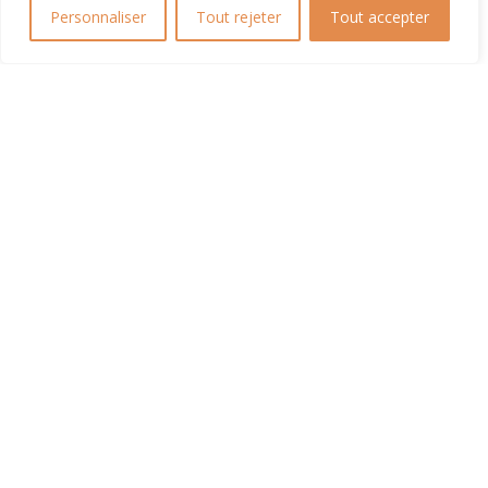
Rolland !
Personnaliser
Tout rejeter
Tout accepter
EN LIRE PLUS
Joueur du Club Ramasseur
à Roland !
EN LIRE PLUS