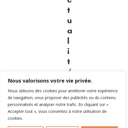
t
u
a
l
i
t
é
Nous valorisons votre vie privée.
Nous utilisons des cookies pour améliorer votre expérience
de navigation, vous proposer des publicités ou du contenu
personnalisés et analyser notre trafic. En cliquant sur «
Accepter tout », vous consentez à notre utilisation de
cookies.
La belle dynamique de
notre jeune espoir Matteo