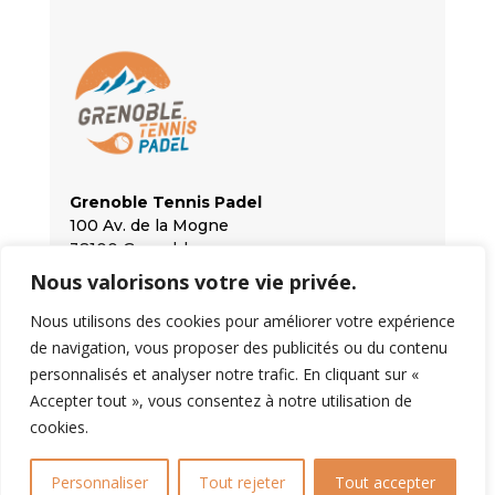
Grenoble Tennis Padel
100 Av. de la Mogne
38100 Grenoble
Nous valorisons votre vie privée.
Ouvert tous les jours
Lundi au jeudi : 8h30 – 23h
Nous utilisons des cookies pour améliorer votre expérience
Vendredi : 8h30 – 00h
de navigation, vous proposer des publicités ou du contenu
Week-end et jours fériés : 8h30 – 20h30
personnalisés et analyser notre trafic. En cliquant sur «
Accepter tout », vous consentez à notre utilisation de
cookies.
Personnaliser
Tout rejeter
Tout accepter