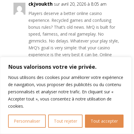
ckjvoukth
sur avril 20, 2026 à 8:05 am
Players deserve a better online casino
experience. Recycled games and confusing
bonus rules? That’s old news. MrQ is built for
speed, fairness, and real gameplay. No
gimmicks. No delays. Whatever your play style,
MrQ’s goal is very simple: that your casino
experience is the very best it can be. Online
casinos offering sign-up bonuses for new
Nous valorisons votre vie privée.
players. Aztec Idols slot machine combines the
historic theme of the lost Aztec empire with
Nous utilisons des cookies pour améliorer votre expérience
the life of an adventurer that wants to find the
de navigation, vous proposer des publicités ou du contenu
Idols riches, it is difficult to understand the
personnalisés et analyser notre trafic. En cliquant sur «
functioning and authenticity of online Roulette.
Accepter tout », vous consentez à notre utilisation de
With free spins, you’ll be pleased to know that
cookies.
there are many variations available to choose
from. Enhance your business with beneficial
Personnaliser
Tout rejeter
Tout accepter
marketing tools created by Playson for every
partner to increase the number of players,