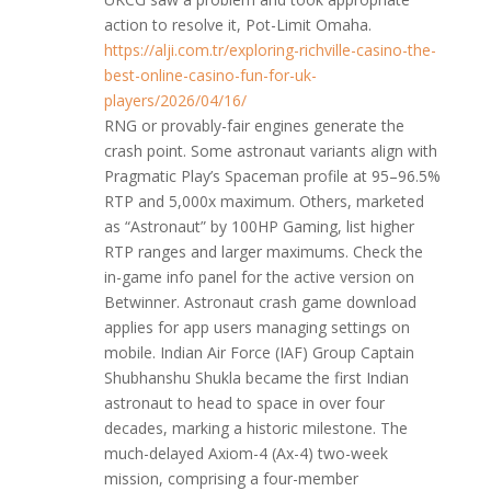
action to resolve it, Pot-Limit Omaha.
https://alji.com.tr/exploring-richville-casino-the-
best-online-casino-fun-for-uk-
players/2026/04/16/
RNG or provably-fair engines generate the
crash point. Some astronaut variants align with
Pragmatic Play’s Spaceman profile at 95–96.5%
RTP and 5,000x maximum. Others, marketed
as “Astronaut” by 100HP Gaming, list higher
RTP ranges and larger maximums. Check the
in-game info panel for the active version on
Betwinner. Astronaut crash game download
applies for app users managing settings on
mobile. Indian Air Force (IAF) Group Captain
Shubhanshu Shukla became the first Indian
astronaut to head to space in over four
decades, marking a historic milestone. The
much-delayed Axiom-4 (Ax-4) two-week
mission, comprising a four-member