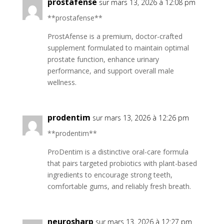
prostafense
sur mars 13, 2026 à 12:08 pm
**prostafense**
ProstAfense is a premium, doctor-crafted
supplement formulated to maintain optimal
prostate function, enhance urinary
performance, and support overall male
wellness.
prodentim
sur mars 13, 2026 à 12:26 pm
**prodentim**
ProDentim is a distinctive oral-care formula
that pairs targeted probiotics with plant-based
ingredients to encourage strong teeth,
comfortable gums, and reliably fresh breath.
neurosharp
sur mars 13, 2026 à 12:27 pm