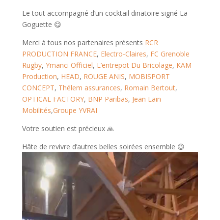
Le tout accompagné d’un cocktail dinatoire signé La
Goguette 😋
Merci à tous nos partenaires présents
RCR
PRODUCTION FRANCE
,
Electro-Claires
,
FC Grenoble
Rugby
,
Ymanci Officiel
,
L’entrepot Du Bricolage
,
KAM
Production
,
HEAD
,
ROUGE ANIS
,
MOBISPORT
CONCEPT
,
Thélem assurances
,
Romain Bertout
,
OPTICAL FACTORY
,
BNP Paribas
,
Jean Lain
Mobilités
,
Groupe YVRAI
Votre soutien est précieux 🙏
Hâte de revivre d’autres belles soirées ensemble 😉
Lecteur
vidéo