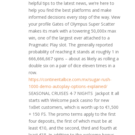
helpful tips to the latest news, we’re here to
help you find the best platforms and make
informed decisions every step of the way. View
your profile Gates of Olympus Super Scatter
makes its mark with a towering 50,000x max
win, one of the largest ever attached to a
Pragmatic Play slot. The generally reported
probability of reaching it stands at roughly 1 in
666,666,667 spins – about as likely as rolling a
double six on a pair of dice eleven times in a
row.
https://continentalbce.com.mx/sugar-rush-
1000-demo-autoplay-options-explained/
SEASONAL CRUISES 4-7 NIGHTS Jackpot It all
starts with Welcome pack casino for new
1xBet customers, which is worth up to €1,500
+ 150 FS. The promo terms apply to the first
four deposits, the first of which must be at
least €10, and the second, third and fourth at
least €15. In addition to the welcome bonus,