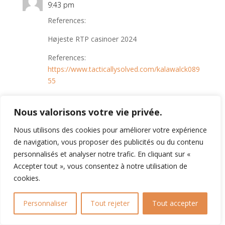
9:43 pm
References:
Højeste RTP casinoer 2024
References:
https://www.tacticallysolved.com/kalawalck089
55
Nous valorisons votre vie privée.
molchanovonews.ru
sur mai 1, 2026 à
10:10 am
Nous utilisons des cookies pour améliorer votre expérience
de navigation, vous proposer des publicités ou du contenu
References:
personnalisés et analyser notre trafic. En cliquant sur «
Gennemgang af de bedste udbetalende
Accepter tout », vous consentez à notre utilisation de
casinoer
cookies.
References:
Personnaliser
Tout rejeter
Tout accepter
http://amur.1gb.ua/user/japantwist0/