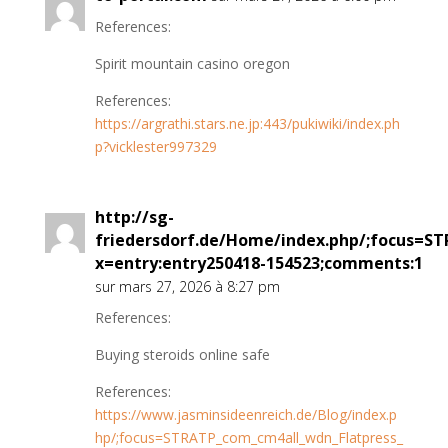
References:
Spirit mountain casino oregon
References:
https://argrathi.stars.ne.jp:443/pukiwiki/index.ph
p?vicklester997329
http://sg-
friedersdorf.de/Home/index.php/;focus=S
x=entry:entry250418-154523;comments:1
sur mars 27, 2026 à 8:27 pm
References:
Buying steroids online safe
References:
https://www.jasminsideenreich.de/Blog/index.p
hp/;focus=STRATP_com_cm4all_wdn_Flatpress_