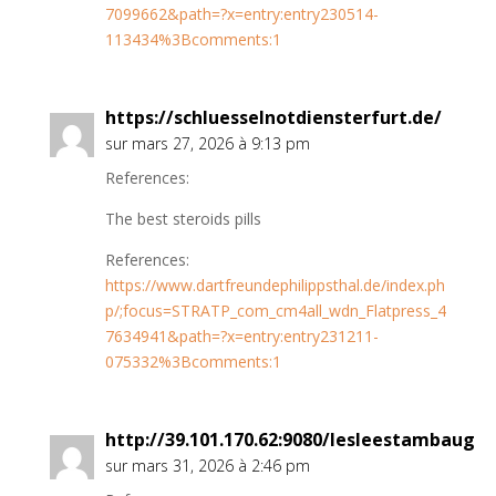
7099662&path=?x=entry:entry230514-
113434%3Bcomments:1
https://schluesselnotdiensterfurt.de/
sur mars 27, 2026 à 9:13 pm
References:
The best steroids pills
References:
https://www.dartfreundephilippsthal.de/index.ph
p/;focus=STRATP_com_cm4all_wdn_Flatpress_4
7634941&path=?x=entry:entry231211-
075332%3Bcomments:1
http://39.101.170.62:9080/lesleestambaug
sur mars 31, 2026 à 2:46 pm